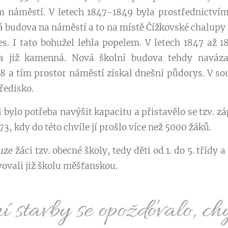
 náměstí. V letech 1847-1849 byla prostřednictvím
 budova na náměstí a to na místě Čížkovské chalupy pr
s. I tato bohužel lehla popelem. V letech 1847 až 1
a již kamenná. Nová školní budova tehdy naváza
8 a tím prostor náměstí získal dnešní půdorys. V sou
ředisko.
ji bylo potřeba navýšit kapacitu a přistavělo se tzv. z
3, kdy do této chvíle jí prošlo více než 5000 žáků.
ze žáci tzv. obecné školy, tedy děti od 1. do 5. třídy a 
ěvovali již školu měšťanskou.
 stavby se opožďovalo, chy