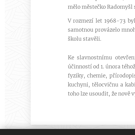
mělo městečko Radomyšl s
V rozmezí let 1968-73 by
samotnou provázelo mnoho 
školu stavěli.
Ke slavnostnímu otevřen
účinností od 1. února tého
fyziky, chemie, přírodop
kuchyni, tělocvičnu a kab
toho lze usoudit, že nově 