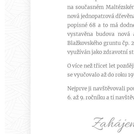
na současném Maltézském
nová jednopatrová dřevěná
popisné 68 a to má dodne
vystavěna budova nová 
Blažkovského gruntu čp. 2
využíván jako zdravotní st
O více než třicet let pozdě
se vyučovalo až do roku 197
Nejprve ji navštěvovali pou
6. až 9. ročníku a ti navšt
Zahájení