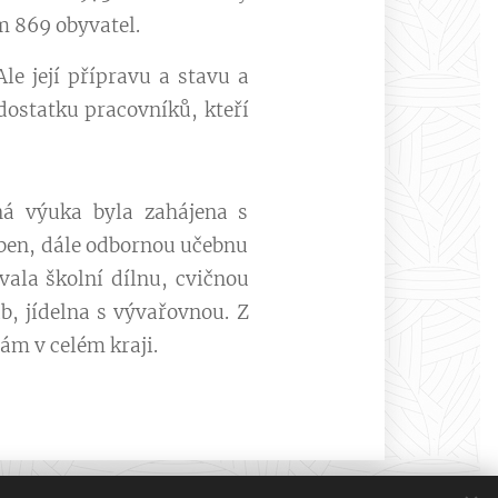
m 869 obyvatel.
e její přípravu a stavu a
dostatku pracovníků, kteří
ná výuka byla zahájena s
čeben, dále odbornou učebnu
ala školní dílnu, cvičnou
b, jídelna s vývařovnou. Z
ám v celém kraji.