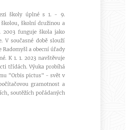
zi školy úplné s 1. - 9.
 školou, školní družinou a
1. 2003 funguje škola jako
. V současné době slouží
e Radomyšl a obecní úřady
é. K 1. 1. 2023 navštěvuje
cti třídách. Výuka probíhá
mu "Orbis pictus" - svět v
počítačovou gramotnost a
cích, soutěžích pořádaných