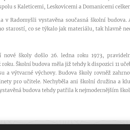
polu s Kaleticemi, Leskovicemi a Domanicemi celke
la v Radomyšli vystavěna současná školní budova. Al
starostí, co se týkalo jak materiálu, tak hlavně ne
í nové školy došlo 26. ledna roku 1973, pravidel
ž roku. Školní budova měla již tehdy k dispozici 11 u
isu a výtvarné výchovy. Budova školy rovněž zahrnov
inety pro učitele. Nechyběla ani školní družina a klu
vystavěná budova tehdy patřila k nejmodernějším škol