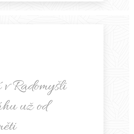
í v Radomyšli
áhu už od
ěti