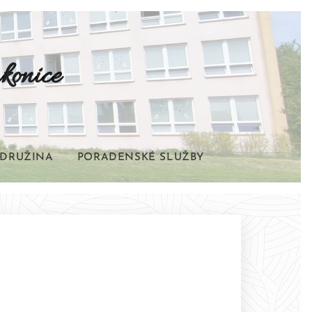
konice
DRUŽINA
PORADENSKÉ SLUŽBY