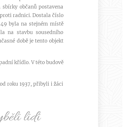
 sbírky občanů postavena
oti radnici. Dostala číslo
849 byla na stejném místě
la na stavbu sousedního
časné době je tento objekt
ápadní křídlo. V této budově
od roku 1937, přibyli i žáci
běli lidi