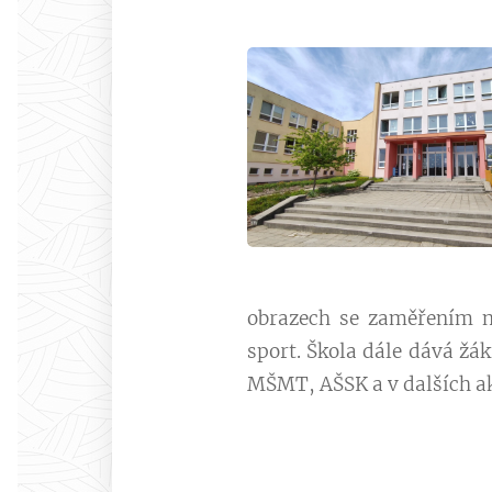
obrazech se zaměřením n
sport. Škola dále dává žá
MŠMT, AŠSK a v dalších ak