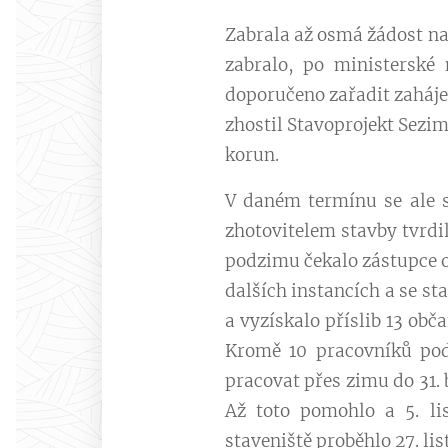
Zabrala až osmá žádost na
zabralo, po ministerské
doporučeno zařadit zaháje
zhostil Stavoprojekt Sezim
korun.
V daném termínu se ale s
zhotovitelem stavby tvrdi
podzimu čekalo zástupce o
dalších instancích a se st
a vyzískalo příslib 13 ob
Kromě 10 pracovníků pod
pracovat přes zimu do 31.
Až toto pomohlo a 5. li
staveniště proběhlo 27. li