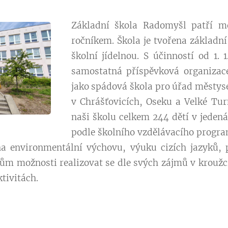
Základní škola Radomyšl patří me
ročníkem. Škola je tvořena základní
školní jídelnou. S účinností od 1. 
samostatná příspěvková organizace
jako spádová škola pro úřad městys
v Chrášťovicích, Oseku a Velké Turn
naši školu celkem 244 dětí v jedená
podle školního vzdělávacího progra
a environmentální výchovu, výuku cizích jazyků, 
kům možnosti realizovat se dle svých zájmů v krouž
tivitách.