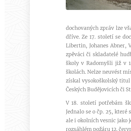
dochovaných zpráv lze vša
dříve. Ze 17. století se 
Libertin, Johanes Abner, 
zpěváci či skladatelé hud
školy v Radomyšli již v 
školách. Nelze neuvést mí
získal vysokoškolský titul
Českých Budějovicích či St
V 18. století potřebám š
Jednalo se o čp. 25, které
ale i okolních vesnic jako 
rozsáhlém požáru 12. červn