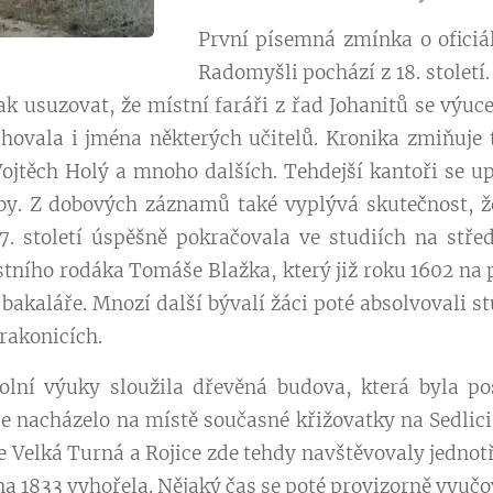
První písemná zmínka o ofici
Radomyšli pochází z 18. století.
k usuzovat, že místní faráři z řad Johanitů se výuc
dochovala i jména některých učitelů. Kronika zmiňuj
Vojtěch Holý a mnoho dalších. Tehdejší kantoři se upl
by.
Z dobových záznamů také vyplývá skutečnost, ž
17. století úspěšně pokračovala ve studiích na stře
stního rodáka Tomáše Blažka, který již roku 1602 na 
 bakaláře. Mnozí další bývalí žáci poté absolvovali 
rakonicích.
kolní výuky sloužila dřevěná budova, která byla p
 se nacházelo na místě současné křižovatky na Sedlic
je Velká Turná a Rojice zde tehdy navštěvovaly jednotř
a 1833 vyhořela. Nějaký čas se poté provizorně vyučov