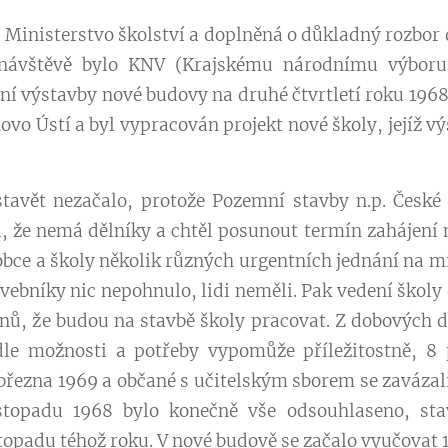
 Ministerstvo školství a doplněná o důkladný rozbor d
 návštěvě bylo KNV (Krajskému národnímu výboru
ní výstavby nové budovy na druhé čtvrtletí roku 196
ovo Ústí a byl vypracován projekt nové školy, jejíž v
tavět nezačalo, protože Pozemní stavby n.p. České 
l, že nemá dělníky a chtěl posunout termín zahájení n
bce a školy několik různých urgentních jednání na mi
avebníky nic nepohnulo, lidi neměli. Pak vedení školy 
čanů, že budou na stavbě školy pracovat. Z dobovýc
le možnosti a potřeby vypomůže příležitostně, 8
 března 1969 a občané s učitelským sborem se zavázal
stopadu 1968 bylo konečně vše odsouhlaseno, sta
stopadu téhož roku. V nové budově se začalo vyučovat 1