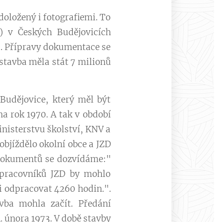
oložený i fotografiemi. To
) v Českých Budějovicích
8. Přípravy dokumentace se
ýstavba měla stát 7 milionů
Budějovice, který měl být
a rok 1970. A tak v období
nisterstvu školství, KNV a
objíždělo okolní obce a JZD
h dokumentů se dozvídáme:"
 pracovníků JZD by mohlo
i odpracovat 4260 hodin.".
vba mohla začít. Předání
. února 1973.
V době stavby