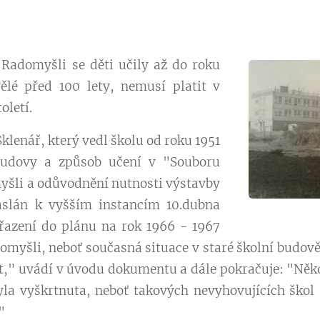
 Radomyšli se děti učily až do roku
vělé před 100 lety, nemusí platit v
oletí.
Sklenář, který vedl školu od roku 1951
budovy a způsob učení v "Souboru
yšli a odůvodnění nutnosti výstavby
zaslán k vyšším instancím 10.dubna
řazení do plánu na rok 1966 - 1967
myšli, neboť současná situace v staré školní budově 
," uvádí v úvodu dokumentu a dále pokračuje: "Někol
yla vyškrtnuta, neboť takových nevyhovujících škol 
"