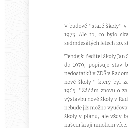
V budově "staré školy" v
1973. Ale to, co bylo sk
sedmdesátých letech 20. st
Tehdejší ředitel školy Jan 
do 1979, popisuje stav 
nedostatků v ZDŠ v Radom
nové školy," který byl 
1965: "Žádám znovu o za
výstavbu nové školy v Rado
nebude již možno vyučovat
školy v plánu, ale vždy b
našem kraji mnohem více.