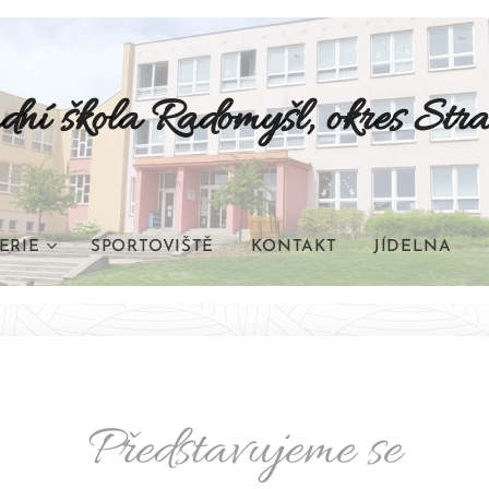
dní škola Radomyšl, okres Stra
ERIE
SPORTOVIŠTĚ
KONTAKT
JÍDELNA
Představujeme se