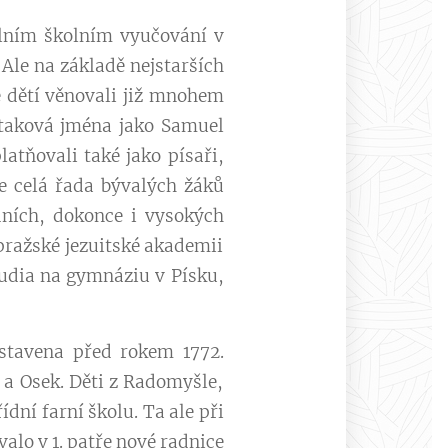
álním školním vyučování v
 Ale na základě nejstarších
e dětí věnovali již mnohem
e taková jména jako Samuel
atňovali také jako písaři,
e celá řada bývalých žáků
dních, dokonce i vysokých
pražské jezuitské akademii
studia na gymnáziu v Písku,
ostavena před rokem 1772.
i a Osek. Děti z Radomyšle,
ídní farní školu. Ta ale při
alo v 1. patře nové radnice