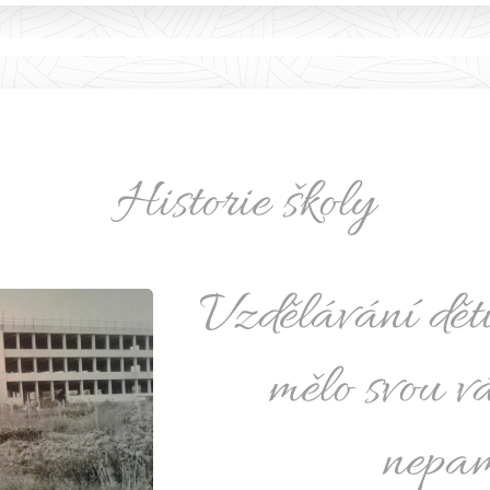
Historie školy
Vzdělávání dět
mělo svou v
nepam