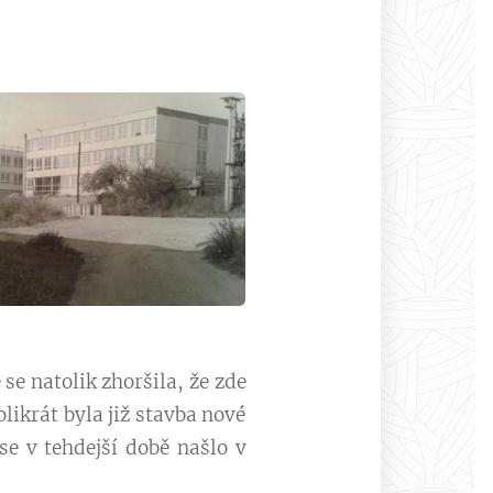
se natolik zhoršila, že zde
ikrát byla již stavba nové
se v tehdejší době našlo v