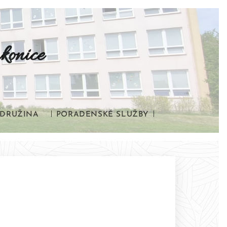
konice
DRUŽINA
PORADENSKÉ SLUŽBY