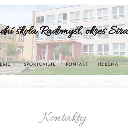
dní škola Radomyšl, okres Stra
ERIE
SPORTOVIŠTĚ
KONTAKT
JÍDELNA
Kontakty